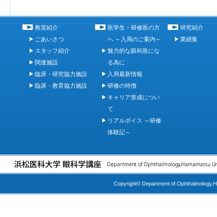
教室紹介
医学生・研修医の方
研究紹介
ごあいさつ
へ ～入局のご案内～
業績集
スタッフ紹介
魅力的な眼科医にな
関連施設
る為に
臨床・研究協力施設
入局最新情報
臨床・教育協力施設
研修の特徴
キャリア形成につい
て
リアルボイス ～研修
体験記～
Copyright© Department of Ophthalmology,Ha